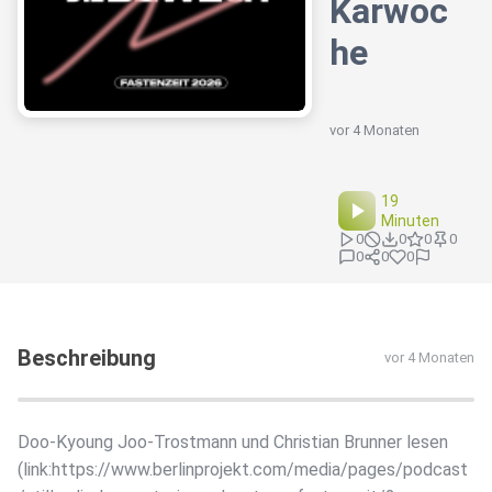
Karwoc
he
vor 4 Monaten
19
Minuten
0
0
0
0
0
0
0
Beschreibung
vor 4 Monaten
Doo-Kyoung Joo-Trostmann und Christian Brunner lesen
(link:https://www.berlinprojekt.com/media/pages/podcast