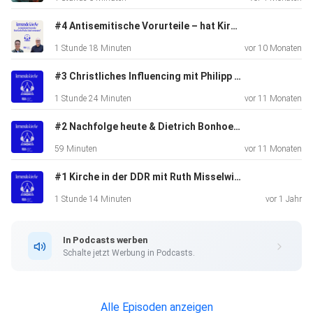
Hörerlebnis. Quelle: (Link:
https://open.spotify.com/intl-
#4 Antisemitische Vorurteile – hat Kirche Paulus falsch verstanden? mit Guido Baltes und Lorenz Timnik
de/album/7hBwcpDaVaiVARrn3ikgZC?si=jHGhSyQwQRe-
1 Stunde 18 Minuten
vor 10 Monaten
lWu4o2aYww:
Text: Kompositionen: Michael Nickel)
#3 Christliches Influencing mit Philipp Hahn
1 Stunde 24 Minuten
vor 11 Monaten
#2 Nachfolge heute & Dietrich Bonhoeffer mit Prof. Florian Höhne und Ephraim Aßmann
59 Minuten
vor 11 Monaten
#1 Kirche in der DDR mit Ruth Misselwitz und Christian Nowatzky
1 Stunde 14 Minuten
vor 1 Jahr
In Podcasts werben
Schalte jetzt Werbung in Podcasts.
Alle Episoden anzeigen