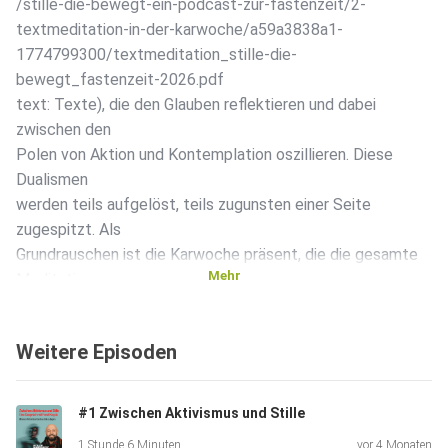
/stille-die-bewegt-ein-podcast-zur-fastenzeit/2-
textmeditation-in-der-karwoche/a59a3838a1-
1774799300/textmeditation_stille-die-
bewegt_fastenzeit-2026.pdf
text: Texte), die den Glauben reflektieren und dabei
zwischen den
Polen von Aktion und Kontemplation oszillieren. Diese
Dualismen
werden teils aufgelöst, teils zugunsten einer Seite
zugespitzt. Als
Grundrauschen ist die Karwoche präsent, die die gesamte
Mehr
Meditation
durchzieht. Klanglich wird die Lesung von drei
Kompositionen von
Weitere Episoden
Michael Nickel untermalt, dessen einfühlsames Spiel die
emotionale
Struktur des Ganzen zusammenhält. Wir wünschen euch ein
#1 Zwischen Aktivismus und Stille
anregendes
1 Stunde 6 Minuten
vor 4 Monaten