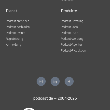
Datenschutz
PredatorChris
Willich
Dienst
Produkte
mobone
Podcast anmelden
Podcast-Beratung
Luebbenau
Podcast hochladen
Podcast-Jobs
Podcast-Events
Podcast-Push
Bassdash2703
Registrierung
Podcast-Werbung
Hohen Neuendorf
Anmeldung
Podcast-Agentur
lusa
Podcast-Produktion
München
ulrich.schwarz-31tc
podcast.de ~ 2004-2026