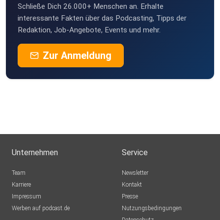
Schließe Dich 26.000+ Menschen an. Erhalte
hpyvgfxc
interessante Fakten über das Podcasting, Tipps der
Redaktion, Job-Angebote, Events und mehr.
EnRicoPe
Zur Anmeldung
Gladbeck
PhilippFishing
Boxberg
Arne82
Hamm
Resi83
Borken
Unternehmen
Service
ky8ib3cp
Team
Newsletter
Köln
Karriere
Kontakt
Impressum
Tipmann
Presse
Werben auf podcast.de
Vaterstetten
Nutzungsbedingungen