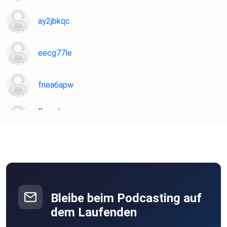
ay2jbkqc
eecg77le
fnea6apw
BrunsLee
Dortmund
Spotpirat
Weil am Rhein
Oenti
Aurich
Bleibe beim Podcasting auf
djiopqgl
dem Laufenden
Linz am Rhein