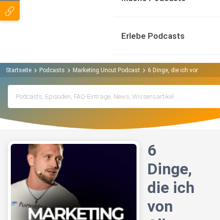
Erlebe Podcasts
Startseite
Podcasts
Marketing Uncut Podcast
6 Dinge, die ich von Oliver
6
Dinge,
die ich
von