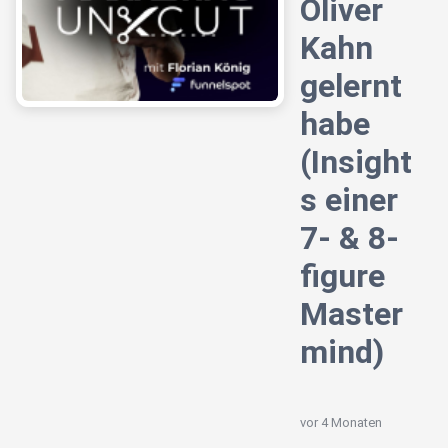
Oliver
Kahn
gelernt
habe
(Insight
s einer
7- & 8-
figure
Master
mind)
vor 4 Monaten