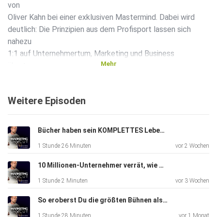
von
Oliver Kahn bei einer exklusiven Mastermind. Dabei wird
deutlich: Die Prinzipien aus dem Profisport lassen sich
nahezu
1:1 auf Unternehmertum, Marketing und Business
Mehr
übertragen.
Weitere Episoden
Es geht um mehr als nur Erfolg - es geht um Scheitern,
Resilienz und die Fähigkeit, sich ständig anzupassen. Oliver
Kahn zeigt, warum Rückschläge kein Zeichen von
Bücher haben sein KOMPLETTES Leben verändert! - Mit Tobias Milbrandt
Schwäche sind,
1 Stunde 26 Minuten
vor 2 Wochen
sondern ein notwendiger Teil jedes Wachstumsprozesses.
Gerade im
10 Millionen-Unternehmer verrät, wie Du die Chancen von AI wirklich für Dich nutzt
Business entscheidet nicht, ob du scheiterst - sondern wie
1 Stunde 2 Minuten
vor 3 Wochen
du
damit umgehst.
So eroberst Du die größten Bühnen als Speaker - mit Sascha Müller
1 Stunde 28 Minuten
vor 1 Monat