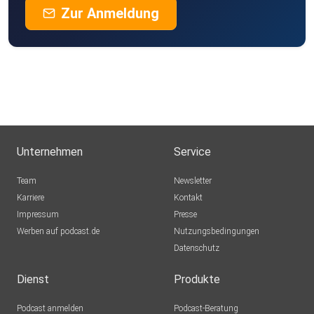
Zur Anmeldung
connecte dich
mit mir auf Instagram:
https://www.instagram.com/flo_koenig.funnelspot/
Viel Spaß weiterhin beim “Marketing Uncut” Podcast.
Unternehmen
Service
Team
Newsletter
Karriere
Kontakt
Impressum
Presse
Werben auf podcast.de
Nutzungsbedingungen
Datenschutz
Dienst
Produkte
Podcast anmelden
Podcast-Beratung