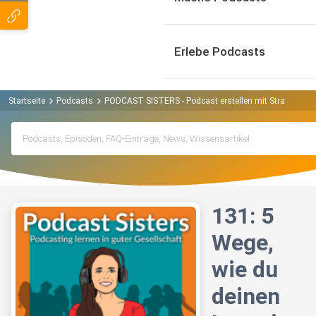
Erlebe Podcasts
Startseite
Podcasts
PODCAST SISTERS - Podcast erstellen mit Strategie un
131: 5
Wege,
wie du
deinen