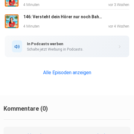
alle
4 Minuten
vor 3 Wochen
halten, was sie versprechen
146: Versteht dein Hörer nur noch Bahnhof?
weshalb du neue Tools niemals unter Zeitdruck einführen
4 Minuten
vor 4 Wochen
solltest
In Podcasts werben
wie Batching dir einen Flow-Zustand ermöglicht und deine
Schalte jetzt Werbung in Podcasts.
Effizienz steigert
was du konkret aus meinen Erfahrungen für deinen Podcast
Alle Episoden anzeigen
mitnehmen kannst
Kommentare (0)
Falls dir diese Folge oder der Podcast generell weiterhilft,