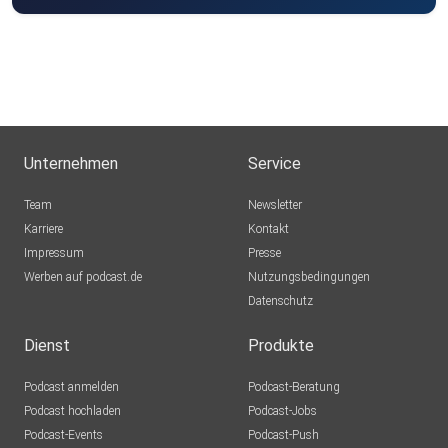
Jeden Mittwoch eine neue Folge
Hosted on Acast. See acast.com/privacy for more
information.
Unternehmen
Service
Team
Newsletter
Karriere
Kontakt
Impressum
Presse
Werben auf podcast.de
Nutzungsbedingungen
Datenschutz
Dienst
Produkte
Podcast anmelden
Podcast-Beratung
Podcast hochladen
Podcast-Jobs
Podcast-Events
Podcast-Push