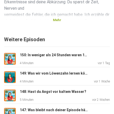
Erkenntnisse sind deine Abkürzung: Du sparst dir Zeit,
Nerven und
vermeidest die Fehler, die ich gemacht habe. Ich erzähle dir
Mehr
ehrlich, was funktioniert hat, wo ich an meine Grenzen kam
und
was du sofort für deinen Podcast umsetzen kannst.
Weitere Episoden
In dieser Episode erfährst du...
150: In weniger als 24 Stunden waren 10 Jahre weg
4 Minuten
vor 1 Tag
149: Was wir vom Löwenzahn lernen können
4 Minuten
vor 1 Woche
wie du mit einem automatisierten Workflow dein Guest
148: Hast du Angst vor kaltem Wasser?
Management vereinfachst und massiv Zeit sparst
5 Minuten
vor 2 Wochen
welche Aufnahmetools ich getestet habe und warum nicht
147: Was bleibt nach deiner Episode hängen?