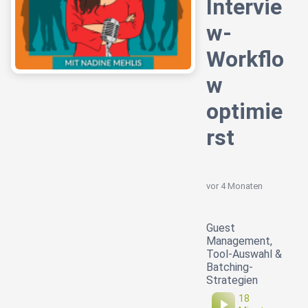
Intervie
w-
Workflo
w
optimie
rst
vor 4 Monaten
Guest
Management,
Tool-Auswahl &
Batching-
Strategien
18