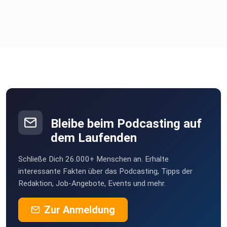
Verbinde dich mit mir:
Website: https://nadinemehlis.de
Instagram: https://www.instagram.com/nadinemehlis
LinkedIn: https://www.linkedin.com/in/nadinemehlis/
Bleibe beim Podcasting auf
dem Laufenden
Newsletter: https://nadinemehlis.de/newsletter/
Schließe Dich 26.000+ Menschen an. Erhalte
interessante Fakten über das Podcasting, Tipps der
Redaktion, Job-Angebote, Events und mehr.
Zur Anmeldung