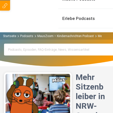
Erlebe Podcasts
Startseite
Podcasts
MausZoom – Kindernachrichten Podcast
Mehr Sitze
Mehr
Sitzenb
leiber in
NRW-