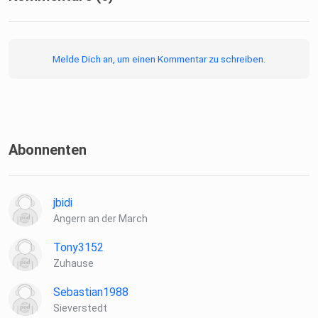
und Sammlern über Technik, Unternehmertum und die
Geschichten
hinter den Zeitmessern.
Melde Dich an, um einen Kommentar zu schreiben.
Der Podcast bietet
Abonnenten
Interviews mit Brancheninsidern
jbidi
Angern an der March
Tony3152
Zuhause
Einblicke in Manufakturen und Microbrands
Sebastian1988
Sieverstedt