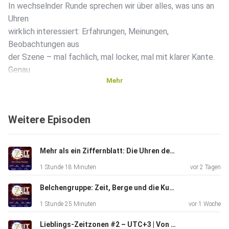
In wechselnder Runde sprechen wir über alles, was uns an
Uhren
wirklich interessiert: Erfahrungen, Meinungen,
Beobachtungen aus
der Szene – mal fachlich, mal locker, mal mit klarer Kante.
Genau
Mehr
so, wie man es vom echten Stammtisch kennt.
Weitere Episoden
Hier geht es nicht darum, wer „recht hat“, sondern um
Perspektiven, Austausch und die Leidenschaft für Uhren.
Mehr als ein Ziffernblatt: Die Uhren der Belchengruppe erklärt
1 Stunde 18 Minuten
vor 2 Tagen
Direkt, ungefiltert und genau deshalb spannend.
Belchengruppe: Zeit, Berge und die Kunst des Andersdenkens
1 Stunde 25 Minuten
vor 1 Woche
Mit dabei:
https://www.instagram.com/harry_liebling/https://www.ins
Lieblings-Zeitzonen #2 – UTC+3 | Von Russland bis Katar | Lieblingstalk x Zeitzone-Podcast