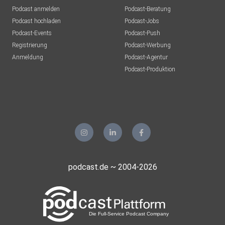
Podcast anmelden
Podcast-Beratung
Podcast hochladen
Podcast-Jobs
Instagram – Uhren Speed
Podcast-Events
Podcast-Push
Dating⁠https://www.instagram.com/uhrenspeeddating⁠
Registrierung
Podcast-Werbung
Anmeldung
Podcast-Agentur
Podcast-Produktion
WhatsApp-Kanal (News und
Updates)⁠https://whatsapp.com/channel/0029Va9K⁠
Telegram-Gruppe⁠https://t.me/+pxv5hrIRuDczOGVi⁠
Facebook-
podcast.de ~ 2004-2026
Gruppe⁠https://www.facebook.com/groups/654538230540
039/⁠