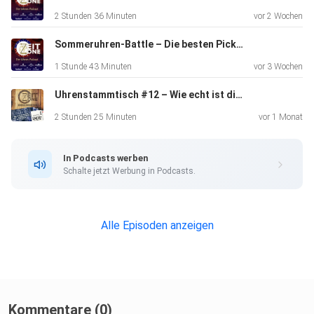
tagram.com/mtcosmic/https://www.instagram.com/belch
2 Stunden 36 Minuten
vor 2 Wochen
engruppe/
Sommeruhren-Battle – Die besten Picks für jedes Budget
1 Stunde 43 Minuten
vor 3 Wochen
https://www.instagram.com/bucket.man.lm/
Uhrenstammtisch #12 – Wie echt ist die Uhrenwelt noch? - Sammler und Marken auf dem Prüfstand.
2 Stunden 25 Minuten
vor 1 Monat
https://www.instagram.com/bombfrog_watches/
In Podcasts werben
Schalte jetzt Werbung in Podcasts.
ZEITZONE ist ein Podcast über mechanische Uhren,
Uhrmacherei und die Menschen hinter den Marken – für
Einsteiger,
Alle Episoden anzeigen
Sammler und echte Uhrenenthusiasten.
Host Daniel spricht mit CEOs, Uhrmachern, Manufakturen,
Creatorn
Kommentare (0)