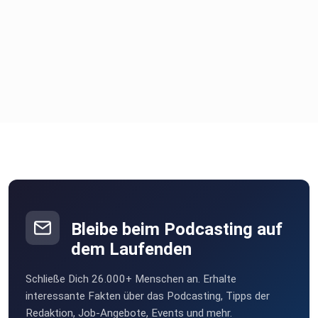
Gespräche über Technik, Leidenschaft und
Unternehmertum
Community-Formate wie Uhren-Stammtisch, Engine Room
und
Taktgeberinnen
Bleibe beim Podcasting auf
dem Laufenden
ZEITZONE ist kein PR-Podcast, sondern ein Ort
Schließe Dich 26.000+ Menschen an. Erhalte
für echte Uhrenleidenschaft und offene Gespräche aus der
interessante Fakten über das Podcasting, Tipps der
Redaktion, Job-Angebote, Events und mehr.
Szene.