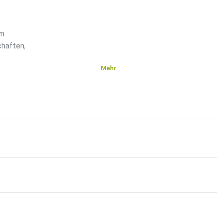
em
chaften,
Mehr