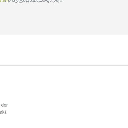
uten
0
0
0
0
0
0
0
 der
arkt