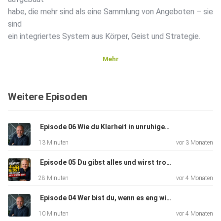
habe, die mehr sind als eine Sammlung von Angeboten – sie
sind
ein integriertes System aus Körper, Geist und Strategie.
Mehr
Ich spreche über das Ökosystem der fünf Elemente:
Interim
Weitere Episoden
Management, KlarFlieger, das KlarSein-Netzwerk,
KraftGeben und
Executive Coaching. Und ich erkläre, warum der Weg von
️ Episode 06 Wie du Klarheit in unruhigen Zeiten treffen kannst
Führungskräften fast immer von außen nach innen führt –
13 Minuten
vor 3 Monaten
vom
Symptom zur Ursache, von der Management-Technik zur
️ Episode 05 Du gibst alles und wirst trotzdem nicht gesehen
menschlichen
28 Minuten
vor 4 Monaten
Reife.
️ Episode 04 Wer bist du, wenn es eng wird? Die Wahrheit über Führung unter Druck
10 Minuten
vor 4 Monaten