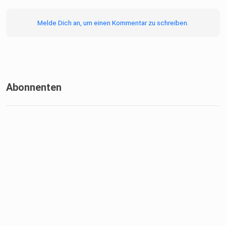
Tickets unter ⁠⁠https://tinyurl.com/2za85rkd
Melde Dich an, um einen Kommentar zu schreiben.
Nutze den Rabattcode: MSF26KLARFLIEGER und spare so
25% beim
Ticketerwerb.
Abonnenten