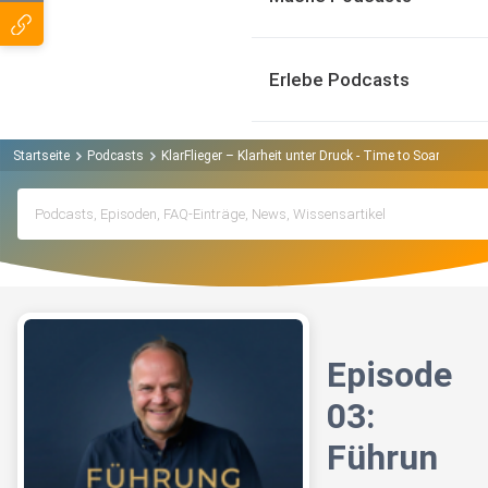
Erlebe Podcasts
Startseite
Podcasts
KlarFlieger – Klarheit unter Druck - Time to Soar Podcas
Episode
03:
Führun