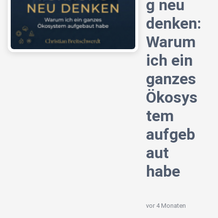
g neu
denken:
Warum
ich ein
ganzes
Ökosys
tem
aufgeb
aut
habe
vor 4 Monaten