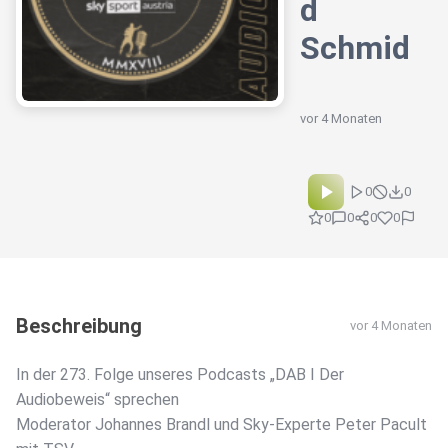
d
Schmid
vor 4 Monaten
0
0
0
0
0
0
Beschreibung
vor 4 Monaten
In der 273. Folge unseres Podcasts „DAB I Der
Audiobeweis“ sprechen
Moderator Johannes Brandl und Sky-Experte Peter Pacult