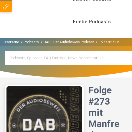
Erlebe Podcasts
Startseite
Podcasts
DAB | Der Audiobeweis Podcast
Folge #273 mit Man
Folge
#273
mit
Manfre