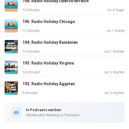
196. Radio Holiday Oberösterreich
kleine Überraschungen, die man hier an jeder Ecke findet.
14 Minuten
vor 4 Tagen
Also
lehnt euch zurück, macht’s euch gemütlich – und kommt
195. Radio Holiday Chicago
mit mir auf
12 Minuten
vor 1 Woche
eine Reise in eine Stadt, die viel mehr zu bieten hat, als man
auf den ersten Blick ahnt.
194. Radio Holiday Rumänien
14 Minuten
vor 2 Wochen
193. Radio Holiday Virginia
14 Minuten
vor 3 Wochen
192. Radio Holiday Ägypten
9 Minuten
vor 3 Wochen
In Podcasts werben
Schalte jetzt Werbung in Podcasts.