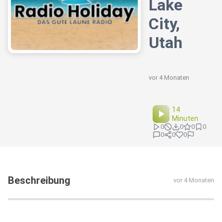
Lake
City,
Utah
vor 4 Monaten
14
Minuten
0
0
0
0
0
0
0
Beschreibung
vor 4 Monaten