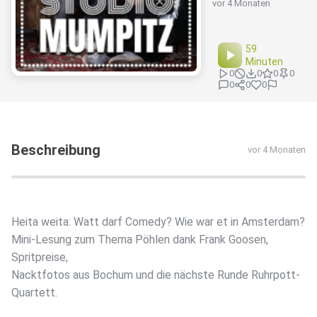
vor 4 Monaten
59
Minuten
0
0
0
0
0
0
0
Beschreibung
vor 4 Monaten
Heita weita: Watt darf Comedy? Wie war et in Amsterdam?
Mini-Lesung zum Thema Pöhlen dank Frank Goosen,
Spritpreise,
Nacktfotos aus Bochum und die nächste Runde Ruhrpott-
Quartett.