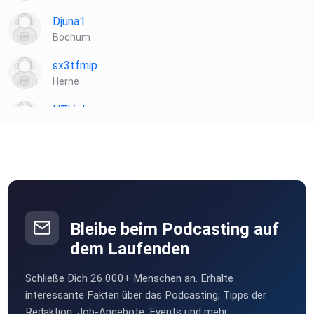
Djuna1
Bochum
sx3tfmip
Herne
NThiele
Swisttal
elwadi
Wuppertal
weberdaniel
Velbert
Bleibe beim Podcasting auf
plotzks
dem Laufenden
Muster
Schließe Dich 26.000+ Menschen an. Erhalte
interessante Fakten über das Podcasting, Tipps der
Redaktion, Job-Angebote, Events und mehr.