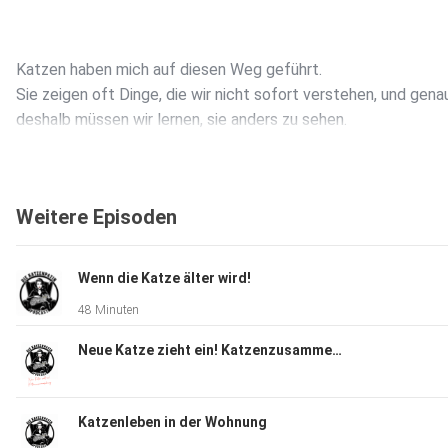
Katzen haben mich auf diesen Weg geführt.
Sie zeigen oft Dinge, die wir nicht sofort verstehen, und gena
deshalb müssen wir lernen, sie anders zu sehen.
In diesem Podcast geht um Katzen. Keine Hunde, keine Pfer
Weitere Episoden
sondern einfach Katzen.
Weg vom reinen Funktionieren, hin zu mehr Gefühl, mehr
Wahrnehmung und mehr Verständnis für das Wesen der Katze
Wenn die Katze älter wird!
48 Minuten
In der ersten Folge geht es um mein Erwachen als
Neue Katze zieht ein! Katzenzusammenführung
Katzenpatin,
um meine Haltung, und darum, warum ich glaube, dass gerade 
die Zeit gekommen ist, neue Wege zu gehen.
Katzenleben in der Wohnung