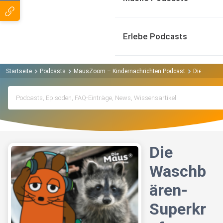
Erlebe Podcasts
Startseite
Podcasts
MausZoom – Kindernachrichten Podcast
Die Waschb
Die
Waschb
ären-
Superkr