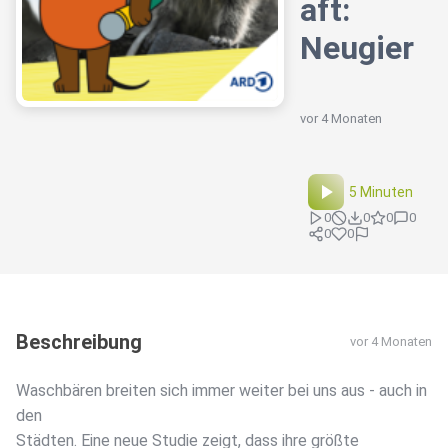
aft:
Neugier
vor 4 Monaten
5 Minuten
0
0
0
0
0
0
Beschreibung
vor 4 Monaten
Waschbären breiten sich immer weiter bei uns aus - auch in
den
Städten. Eine neue Studie zeigt, dass ihre größte