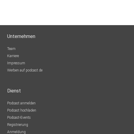
ESMI
Nürnberg
gllc5tb2
Unternehmen
Parsley
Team
Nürnberg
Karriere
Impressum
jtlux63
Werben auf podcast.de
Nufringen
Luislenka
Dienst
Rostock
Podcast anmelden
DirSa
Podcast hochladen
Rodgau
Podcast-Events
Frdbtln
Registrierung
Kaltenkirchen
Anmeldung