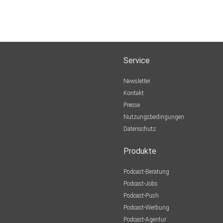
Service
Newsletter
Kontakt
Presse
Nutzungsbedingungen
Datenschutz
Produkte
Podcast-Beratung
Podcast-Jobs
Podcast-Push
Podcast-Werbung
Podcast-Agentur