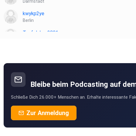
Darmstadt
kwykp2ye
Berlin
Teufelchen2801
Neuhofen
Hank26
Hude
Hasikasi
Hagenow, OT Zapel
Bleibe beim Podcasting auf de
Benviolence
Schließe Dich 26.000+ Menschen an. Erhalte interessante Fak
Hannover
pjqzlkza
Zur Anmeldung
schoelli
salzburg