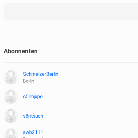
Abonnenten
SchmelzerBerlin
Berlin
c5ehjxpe
s8ntsuoh
awb2111