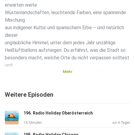
erwarten weite
Wüstenlandschaften, leuchtende Farben, eine spannende
Mischung
aus indigener Kultur und spanischem Erbe – und natürlich
dieser
unglaubliche Himmel, unter dem jedes Jahr unzählige
Heißluftballons aufsteigen. Du erfährst, was die Stadt so
besonders macht, welche Orte du nicht verpassen solltest
und
Mehr
warum Albuquerque viel mehr ist als nur ein Zwischenstopp
auf der
Landkarte.
Weitere Episoden
196. Radio Holiday Oberösterreich
14 Minuten
vor 4 Tagen
195. Radio Holiday Chicago