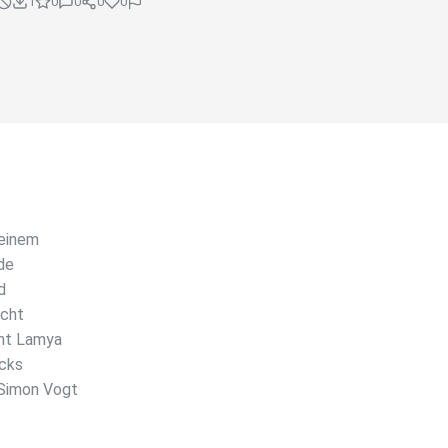
1
0
0
0
0
 einem
ade
d
icht
cht Lamya
icks
 Simon Vogt