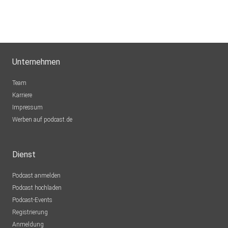
Unternehmen
Team
Karriere
Impressum
Werben auf podcast.de
Dienst
Podcast anmelden
Podcast hochladen
Podcast-Events
Registrierung
Anmeldung