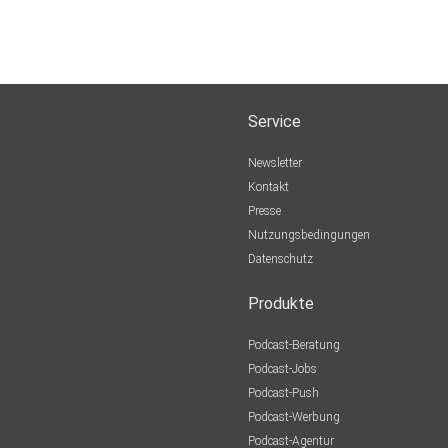
Service
Newsletter
Kontakt
Presse
Nutzungsbedingungen
Datenschutz
Produkte
Podcast-Beratung
Podcast-Jobs
Podcast-Push
Podcast-Werbung
Podcast-Agentur