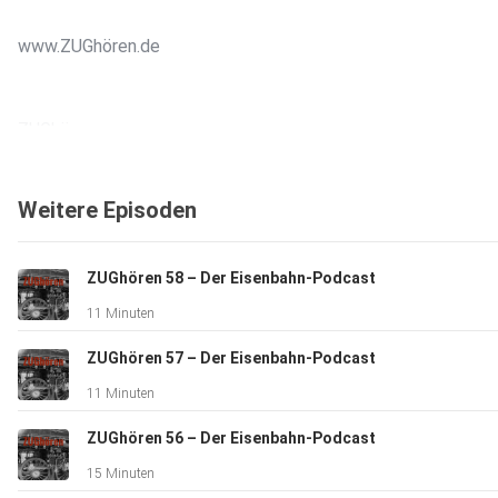
www.ZUGhören.de⁠
ZUGhören zum
Sehen:⁠⁠⁠⁠⁠⁠⁠⁠⁠⁠⁠⁠https://www.instagram.com/zughoeren_eisenbahngeschichten/
Weitere Episoden
Podcasts und mehr bei
YouTube:⁠⁠⁠⁠⁠⁠⁠⁠⁠⁠⁠⁠https://www.youtube.com/@zughoren5328/videos⁠⁠⁠⁠⁠⁠⁠⁠
ZUGhören 58 – Der Eisenbahn-Podcast
11 Minuten
ZUGhören 57 – Der Eisenbahn-Podcast
11 Minuten
ZUGhören 56 – Der Eisenbahn-Podcast
15 Minuten