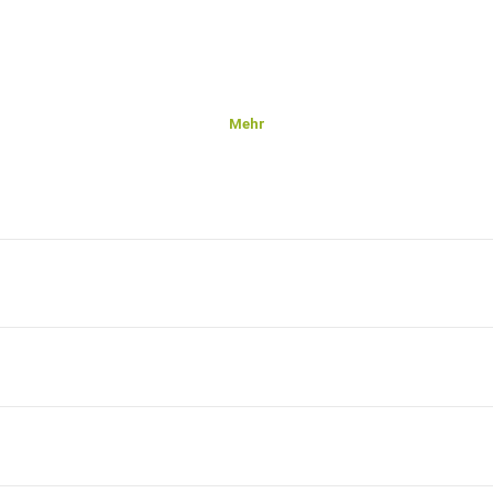
Mehr
⁠⁠⁠⁠⁠⁠⁠⁠⁠⁠⁠⁠