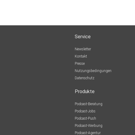
Service
Newsletter
Kontakt
Presse
Nutzungsbedingungen
Datenschutz
Produkte
Podcast-Beratung
Podcast-Jobs
Podcast-Push
Podcast-Werbung
Podcast-Agentur