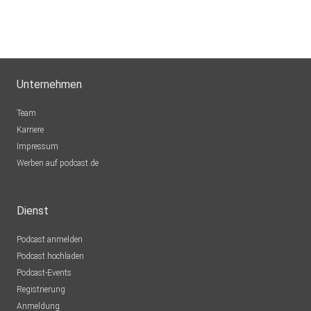
Unternehmen
Team
Karriere
Impressum
Werben auf podcast.de
Dienst
Podcast anmelden
Podcast hochladen
Podcast-Events
Registrierung
Anmeldung