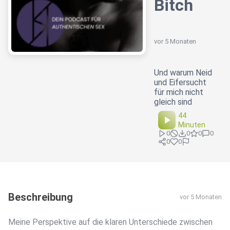
Bitch
vor 5 Monaten
Und warum Neid
und Eifersucht
für mich nicht
gleich sind
44
Minuten
0
0
0
0
0
0
Beschreibung
vor 5 Monaten
Meine Perspektive auf die klaren Unterschiede zwischen