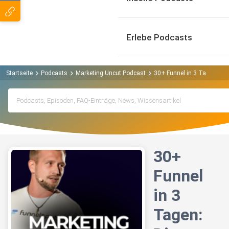
Erlebe Podcasts
Startseite
Podcasts
Marketing Uncut Podcast
30+ Funnel in 3 Tagen: Die
30+
Funnel
in 3
Tagen: