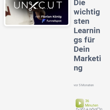
Die
wichtig
sten
Learnin
gs für
Dein
Marketi
ng
vor 5 Monaten
36
Minuten
0
0
0
0