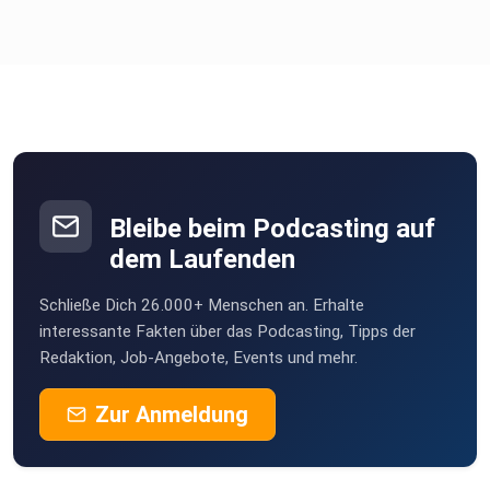
auflöst
Weshalb Authentizität im Marketing langfristig über
Erfolg entscheidet
Jetzt reinhören und erfahren, wie modernes Funnel-
Marketing
Bleibe beim Podcasting auf
wirklich funktioniert.
dem Laufenden
Schließe Dich 26.000+ Menschen an. Erhalte
interessante Fakten über das Podcasting, Tipps der
Redaktion, Job-Angebote, Events und mehr.
Du brauchst ein All-in-One-Tool für dein
Online-Marketing?Dann checke Funnelspot
Zur Anmeldung
aus!
https://funnelspot.io/?
utm_source=podcast&utm_medium=folge