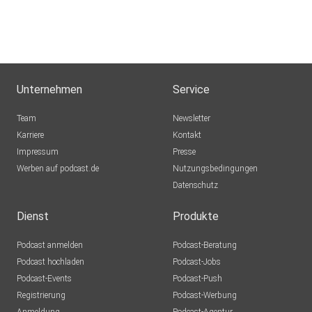
Damit dieser Podcast keine Einbahnstraße bleibt,
connecte dich
mit mir auf Instagram:
Unternehmen
Service
https://www.instagram.com/flo_koenig.funnelspot/
Team
Newsletter
Karriere
Kontakt
Viel Spaß weiterhin beim “Marketing Uncut” Podcast.
Impressum
Presse
Werben auf podcast.de
Nutzungsbedingungen
Datenschutz
Dienst
Produkte
Podcast anmelden
Podcast-Beratung
Podcast hochladen
Podcast-Jobs
Podcast-Events
Podcast-Push
Registrierung
Podcast-Werbung