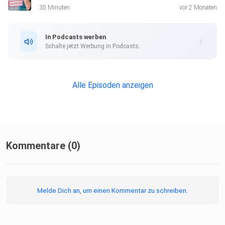
schau dir
35 Minuten
vor 2 Monaten
die nächste Runde von Abschied mal anders im September
an:
In Podcasts werben
https://myablefy.com/s/manuela-matthaei/ama-2026-02
Schalte jetzt Werbung in Podcasts.
Hier geht es
ums Ganze, nicht nur ums Formulieren.
Alle Episoden anzeigen
Kommentare (0)
Melde Dich an, um einen Kommentar zu schreiben.