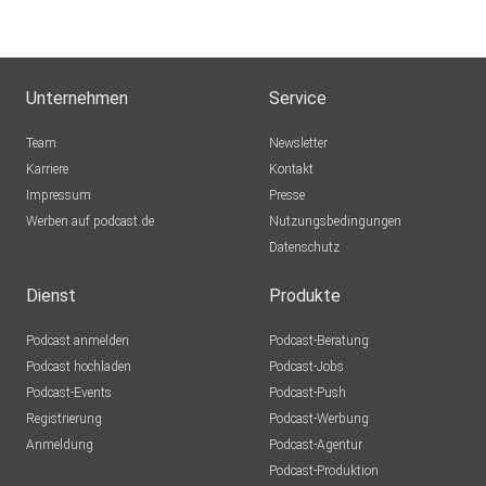
Unternehmen
Service
Team
Newsletter
Karriere
Kontakt
Impressum
Presse
Werben auf podcast.de
Nutzungsbedingungen
Datenschutz
Dienst
Produkte
Podcast anmelden
Podcast-Beratung
Podcast hochladen
Podcast-Jobs
Podcast-Events
Podcast-Push
Registrierung
Podcast-Werbung
Anmeldung
Podcast-Agentur
Podcast-Produktion