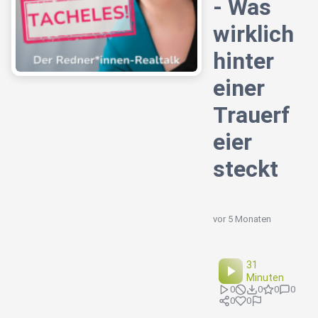
- Was
wirklich
hinter
einer
Trauerf
eier
steckt
vor 5 Monaten
31
Minuten
0
0
0
0
0
0