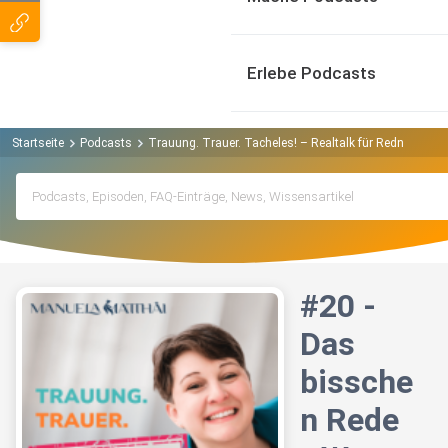
Erlebe Podcasts
Startseite
Podcasts
Trauung. Trauer. Tacheles! – Realtalk für Redner*inne
#20 -
Das
bissche
n Rede