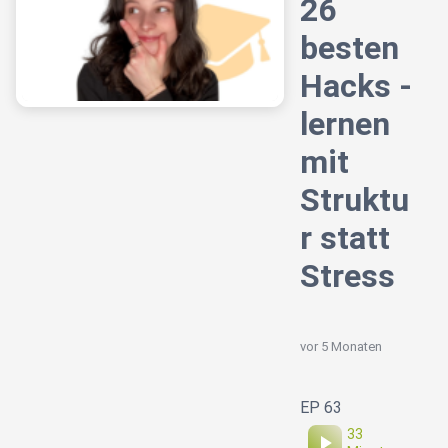
26
besten
Hacks -
lernen
mit
Struktu
r statt
Stress
vor 5 Monaten
EP 63
33