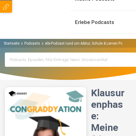
Erlebe Podcasts
Startseite
Podcasts
Abi-Podcast rund um Abitur, Schule & Lernen Podcast
Klausur
enphas
e:
Meine