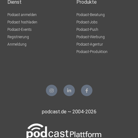
Radevormwald
Dienst
Produkte
Podcast anmelden
Podcast-Beratung
dqyvbhpe
Podcast hochladen
Podcast-Jobs
Podcast-Events
Podcast-Push
Sverige
Registrierung
Podcast-Werbung
Unter Moos
Anmeldung
Podcast-Agentur
Lunacity
Podcast-Produktion
plauen
sy32ccre
Wismar
Caro27
Mainz
KennyD
podcast.de ~ 2004-2026
Berlin
Nirak57
Einbeck