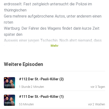
erdrosselt. Fast zeitgleich untersucht die Polizei im
thüringischen
Gera mehrere aufgebrochene Autos, unter anderem einen
roten
Wartburg. Der Fahrer des Wagens findet darin kurze Zeit
später den
Ausweis einer jungen Tschechin. Noch ahnt niemand, dass
Mehr
hinter dem
routinemäßigen Polizeieinsatz von Sachbeschädigung ein
viel
Weitere Episoden
größeres Verbrechen steckt. Erst als Monate später klar
wird, dass
die Taten miteinander in Zusammenhang stehen, beginnen
#112 Der St.-Pauli-Killer (2)
für die
1 Stunde 2 Minuten
vor 3 Tagen
Kripo jahrelange, grenzübergreifende Ermittlungen. Die
Zusammenarbeit beider Länder verläuft nach der Auflösung
#111 Der St.-Pauli-Killer (1)
des
53 Minuten
vor 2 Wochen
Ostblocks lange schleppend. Dann, im Jahr 2004 – elf