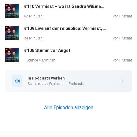
Jahre nach dem
#110 Vermisst – wo ist Sandra Wißmann?
Mord – ändert sich mit dem Eintritt Tschechiens in die EU
42 Minuten
vor 1 Monat
die
Gesetzeslage und vereinfacht den Austausch zwischen
#109 Live auf der re:publica: Vermisst, nicht vergessen
den Behörden.
34 Minuten
vor 1 Monat
Nun wird jedes kleine Detail in den Akten noch einmal
#108 Stumm vor Angst
überprüft. Zu
Gast im Aufnahmestudio bei Rudi Cerne und Conny
1 Stunde 4 Minuten
vor 1 Monat
Neumeyer ist
Kriminalhauptkommissar a. D. Wolfgang Albert, der
In Podcasts werben
zunächst als
Schalte jetzt Werbung in Podcasts.
Sachbearbeiter und später als Kommissariatsleiter in Gera
für den
Fall zuständig war. Er berichtet von einem Täter, der seinen
Alle Episoden anzeigen
Willen
um jeden Preis durchsetzen wollte. Außerdem im Interview:
Prof. Dr.
Arndt Sinn. Der Strafrechtswissenschaftler der Universität