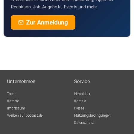
Jena
Redaktion, Job-Angebote, Events und mehr.
Sesilein
Zur Anmeldung
Frasdorf
pgp3mbed
marvo
Landsberg
Sahni
Apen
Unternehmen
Service
Teufelchen2801
Team
Newsletter
Neuhofen
Karriere
Kontakt
Impressum
Hedera
Presse
Werben auf podcast.de
Moers
Nutzungsbedingungen
Datenschutz
0mtzno6o