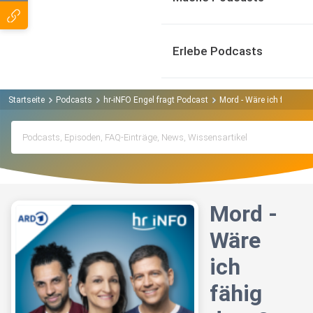
Erlebe Podcasts
Startseite
Podcasts
hr-iNFO Engel fragt Podcast
Mord - Wäre ich fähig d
Mord -
Wäre
ich
fähig