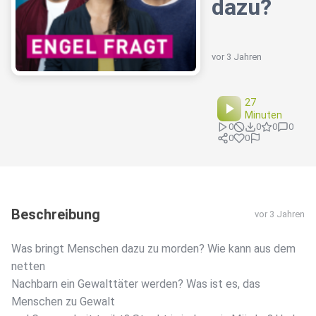
dazu?
vor 3 Jahren
27
Minuten
0
0
0
0
0
0
Beschreibung
vor 3 Jahren
Was bringt Menschen dazu zu morden? Wie kann aus dem
netten
Nachbarn ein Gewalttäter werden? Was ist es, das
Menschen zu Gewalt