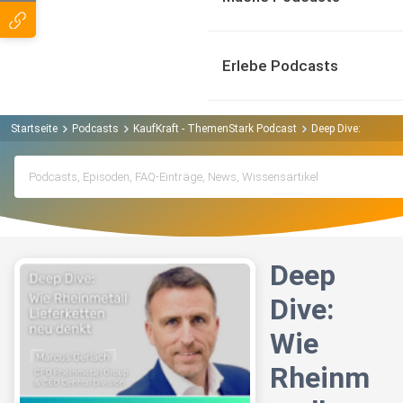
Erlebe Podcasts
Startseite
Podcasts
KaufKraft - ThemenStark Podcast
Deep Dive: Wie Rhe
Deep
Dive:
Wie
Rheinm