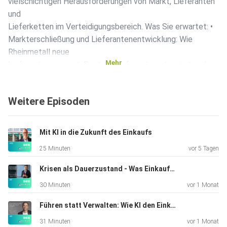
vielschichtigen Herausforderungen von Markt, Lieferanten
und
Lieferketten im Verteidigungsbereich. Was Sie erwartet: •
Markterschließung und Lieferantenentwicklung: Wie
Rheinmetall neue
Mehr
Lieferanten gewinnt, Bestandslieferanten integriert und
Synergien
schafft. • Strategisches Lieferantenmanagement: Von
Weitere Episoden
Kapazitätsplanung über Qualitätsprozesse bis hin zu fairen,
nachhaltigen Lieferantenbeziehungen. • Innovation und
Startup-Kooperationen: Warum kleine, agile Partner für
Mit KI in die Zukunft des Einkaufs
technologische und Prozessinnovationen interessant sind
25 Minuten
vor 5 Tagen
und welche
Stolpersteine es gibt. • Transparenz entlang der
Krisen als Dauerzustand - Was Einkauf und Supply Chains jetzt brauchen
Lieferkette: Wie
30 Minuten
vor 1 Monat
neue Tools Materialherkunft, Risiken und ESG-
Anforderungen abbilden
Führen statt Verwalten: Wie KI den Einkauf verändert
und Entscheidungen erleichtern. • Ausblick auf die Zukunft:
31 Minuten
vor 1 Monat