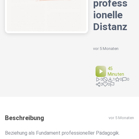
profess
ionelle
Distanz
vor 5 Monaten
45
Minuten
0
1
0
0
0
0
Beschreibung
vor 5 Monaten
Beziehung als Fundament professioneller Pädagogik.