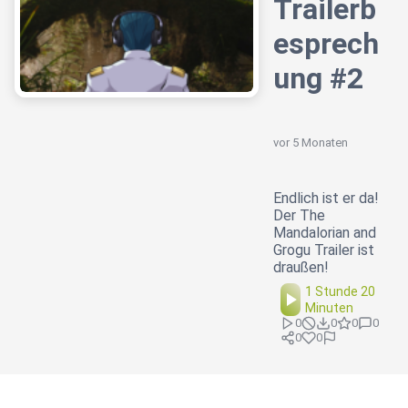
Trailerb
esprech
ung #2
vor 5 Monaten
Endlich ist er da!
Der The
Mandalorian and
Grogu Trailer ist
draußen!
1 Stunde 20
Minuten
0
0
0
0
0
0