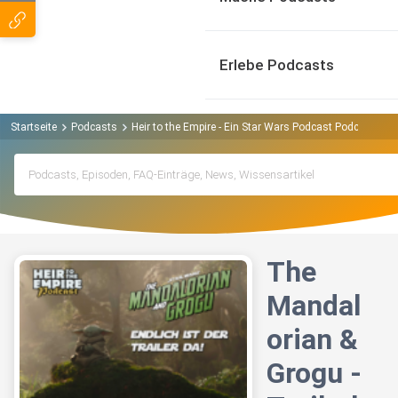
Erlebe Podcasts
Startseite
Podcasts
Heir to the Empire - Ein Star Wars Podcast Podcast
T
The
Mandal
orian &
Grogu -