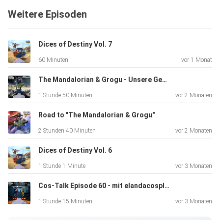
)
Weitere Episoden
- [Nico
(der_gossenpoet)]
(https://www.instagram.com/der_gossenpoet/#) -
Dices of Destiny Vol. 7
[Tom
60 Minuten
vor 1 Monat
(holotomsarchive)]
(https://www.instagram.com/holotomsarchive/#)
The Mandalorian & Grogu - Unsere Gedanken
Schreibt uns: heirtotheempire.pod@gmail.com Wir freuen
1 Stunde 50 Minuten
vor 2 Monaten
uns über
euer Feedback zur Folge und darauf, euch bei den
Road to "The Mandalorian & Grogu"
nächsten Episoden
2 Stunden 40 Minuten
vor 2 Monaten
wieder dabeizuhaben! ️ Alle Rechte gehören ihren jeweiligen
Eigentümern. Star Wars Themes by John Williams Show
Dices of Destiny Vol. 6
Clips by
1 Stunde 1 Minute
vor 3 Monaten
Disney/Lucasfilm
Cos-Talk Episode 60 - mit elandacosplay & shadow.props
https://open.spotify.com/show/04P3i1D97IUcolvzz5gpC
M?si=ae4dff7be83a406b
1 Stunde 15 Minuten
vor 3 Monaten