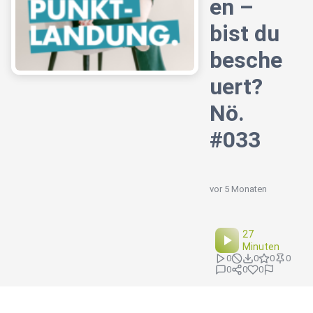
en –
bist du
besche
uert?
Nö.
#033
vor 5 Monaten
27
Minuten
0
0
0
0
0
0
0