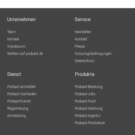
Unternehmen
Service
Team
Newsletter
Karriere
Kontakt
Impressum
Presse
Werben auf podcast.de
Nutzungsbedingungen
Datenschutz
Dienst
Produkte
Podcast anmelden
Podcast-Beratung
Podcast hochladen
Podcast-Jobs
Podcast-Events
Podcast-Push
Registrierung
Podcast-Werbung
Anmeldung
Podcast-Agentur
Podcast-Produktion