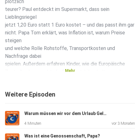
plötzlich
teurer? Paul entdeckt im Supermarkt, dass sein
Lieblingsriegel
jetzt 1,20 Euro statt 1 Euro kostet – und das passt ihm gar
nicht. Papa Tom erklärt, was Inflation ist, warum Preise
steigen
und welche Rolle Rohstoffe, Transportkosten und
Nachfrage dabei
spielen. Außerdem erfahren Kinder, wie die Europäische
Mehr
Zentralbank versucht, die Preise stabil zu halten, und
warum es
manchmal klug ist, genauer zu überlegen, wofür Geld
Weitere Episoden
ausgegeben
wird. Am Ende findet Paul eine clevere Lösung, um
trotzdem an
Warum müssen wir vor dem Urlaub Geld tauschen?
seine Schokolade zu kommen.
4 Minuten
vor 3 Monaten
Was ist eine Genossenschaft, Papa?