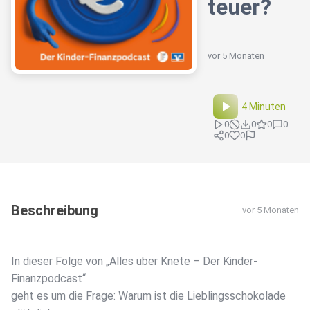
teuer?
vor 5 Monaten
4 Minuten
0
0
0
0
0
0
Beschreibung
vor 5 Monaten
In dieser Folge von „Alles über Knete – Der Kinder-
Finanzpodcast“
geht es um die Frage: Warum ist die Lieblingsschokolade