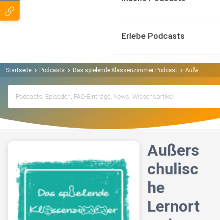
Erlebe Podcasts
Startseite
Podcasts
Das spielende Klassenzimmer Podcast
Außerschulis
Außers
chulisc
he
Lernort