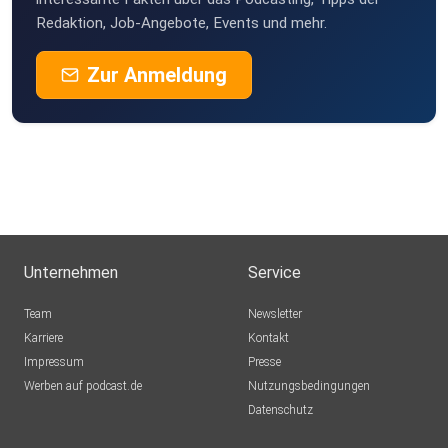
Redaktion, Job-Angebote, Events und mehr.
Zur Anmeldung
Ich freue mich IMMER, über eine Nachricht/ Kommentar/
Feedback
aus deinem eigenem Erleben. Teile gern diese Folge mit
Familie/
Freunden/ Bekannten. Schenke mir ein Abo u/o ️Bewertung
aufSpotify/ ITunes/ YouTube.
Unternehmen
Service
Team
Newsletter
DANKE
Karriere
Kontakt
Impressum
Presse
Werben auf podcast.de
Nutzungsbedingungen
Datenschutz