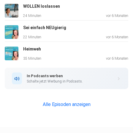
WOLLEN loslassen
Das „Außen“ spiegelt so direkt unser Innen wieder und doch
24 Minuten
vor 6 Monaten
findet
etwas in uns Wege, es nicht zu erkennen.
Sei einfach NEUgierig
22 Minuten
vor 6 Monaten
Heimweh
35 Minuten
vor 6 Monaten
Wie erlebst du das für dich?
In Podcasts werben
Schalte jetzt Werbung in Podcasts.
Alle Episoden anzeigen
Lausch doch so gern mal und lass mich unbedingt wissen: