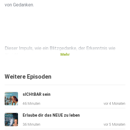
von Gedanken.
Dieser Impuls, wie ein Blitzgedanke, der Erkenntnis wie
Mehr
Türöffner
zugleich war.
Weitere Episoden
sICHtBAR sein
46 Minuten
vor 4 Monaten
Die Wahrheit will einfach in uns Ausdruck finden und damit
stand
Erlaube dir das NEUE zu leben
fest: Alles musste so kommen.
36 Minuten
vor 5 Monaten