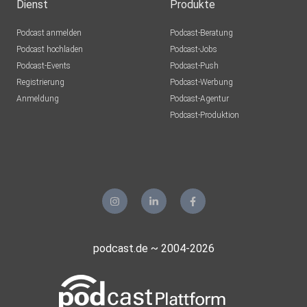
Dienst
Produkte
Für eine 1:1 Frequenz-Begleitung finde mich gern hier
Podcast anmelden
Podcast-Beratung
Podcast hochladen
Podcast-Jobs
Podcast-Events
Podcast-Push
Insta
Registrierung
Podcast-Werbung
⁠@nature_and_intuition
Anmeldung
Podcast-Agentur
Podcast-Produktion
YouTube⁠Vina's Welt⁠
Folge mir auch im ⁠NaturSeele Podcast⁠
podcast.de ~ 2004-2026
auf Spotify & Apple Podcast