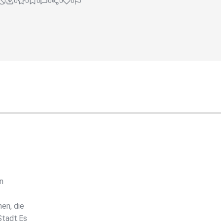
0
0
0
0
0
0
n
en, die
Stadt.Es