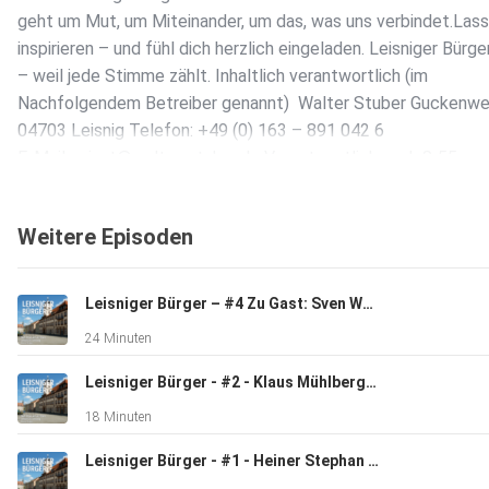
geht um Mut, um Miteinander, um das, was uns verbindet.Lass
inspirieren – und fühl dich herzlich eingeladen. Leisniger Bürge
– weil jede Stimme zählt. Inhaltlich verantwortlich (im
Nachfolgendem Betreiber genannt) Walter Stuber Guckenwe
04703 Leisnig Telefon: +49 (0) 163 – 891 042 6
E-Mail: privat@walter-stuber.de Verantwortlich nach § 55
Rundfunkstaatsvertrag Herrn Walter Stuber Anschrift: siehe 
Weitere Episoden
Leisniger Bürger – #4 Zu Gast: Sven Wolf
24 Minuten
Leisniger Bürger - #2 - Klaus Mühlberg Schlossermeister i.R
18 Minuten
Leisniger Bürger - #1 - Heiner Stephan ehemaliger Bürgermeister der Stadt Leisnig