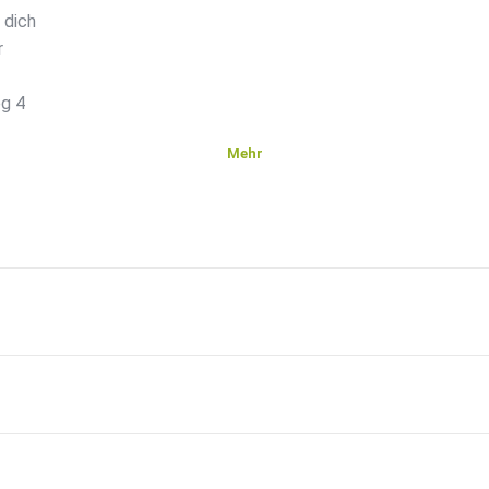
 dich
r
g 4
Mehr
oben