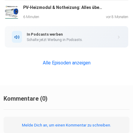
PV-Heizmodul & Notheizung: Alles über das Heizlando MDC INOX 400 Plus
6 Minuten
vor 8 Monaten
In Podcasts werben
#festbrennstoffkessel #holzheizung #heiztechnik
Schalte jetzt Werbung in Podcasts.
#heizenmitholz
#energieunabhängigkeit #heizsystem #pufferspeicher
#erneuerbareenergie #heizungsmodernisierung
Alle Episoden anzeigen
#mpmwoodplus #hausbau
#sanierung #heizkosten #heizlando
Kommentare (0)
Melde Dich an, um einen Kommentar zu schreiben.