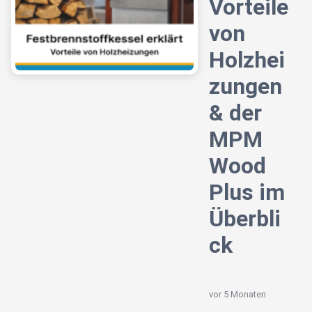
Vorteile
von
Holzhei
zungen
& der
MPM
Wood
Plus im
Überbli
ck
vor 5 Monaten