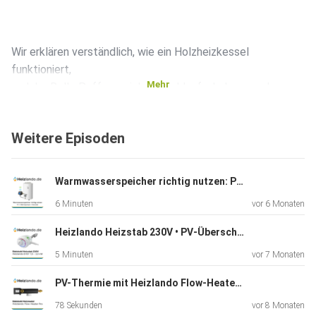
Wir erklären verständlich, wie ein Holzheizkessel
funktioniert,
Mehr
welche Rolle Pufferspeicher, Rücklaufanhebung und
Steuerung
spielen und warum der Schornstein vor der Anschaffung
Weitere Episoden
unbedingt
geprüft werden muss.
Warmwasserspeicher richtig nutzen: PV, Wärmepumpe & Heizstab erklärt (100–180 Liter)
6 Minuten
vor 6 Monaten
Heizlando Heizstab 230V • PV‑Überschuss clever nutzen, die wichtigsten Fakten!
5 Minuten
vor 7 Monaten
Außerdem stellen wir den MPM Wood Plus kurz vor und
zeigen, für
PV-Thermie mit Heizlando Flow-Heater Pro
wen sich ein Festbrennstoffkessel besonders lohnt.
78 Sekunden
vor 8 Monaten