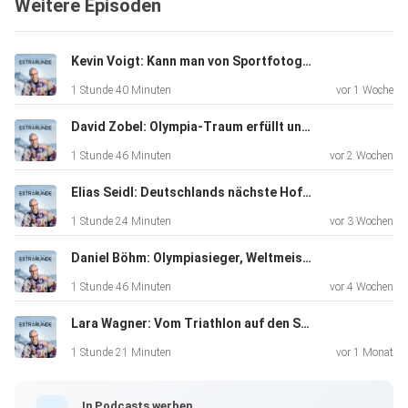
Weitere Episoden
Der Norweger gesteht im TV, seine Freundin betrogen zu
Kevin Voigt: Kann man von Sportfotografie wirklich leben?
haben.
1 Stunde 40 Minuten
vor 1 Woche
Plötzlich wird Biathlon zur Nebensache und die Story geht
viral
David Zobel: Olympia-Traum erfüllt und am Ende trotzdem aussortiert.
1 Stunde 46 Minuten
vor 2 Wochen
Wir sprechen über alles, was dahinter steckt, wie wir das
Elias Seidl: Deutschlands nächste Hoffnung?
einordnen und bleiben natürlich auch beim Sportlichen!
1 Stunde 24 Minuten
vor 3 Wochen
Daniel Böhm: Olympiasieger, Weltmeister und das frühe Ende
Wer hat wirklich überzeugt? Was sagen die Leistungen
1 Stunde 46 Minuten
vor 4 Wochen
über Sprint
Lara Wagner: Vom Triathlon auf den Sprung zum Weltcup!
und Verfolgung aus? Und unsere Top-3-Tipps für den
Sprint sowie
1 Stunde 21 Minuten
vor 1 Monat
welche Aufstellungen wir wählen würden
In Podcasts werben