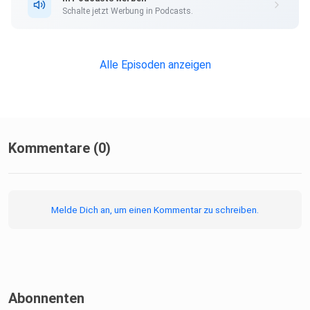
Schalte jetzt Werbung in Podcasts.
Alle Episoden anzeigen
Hol dir das BLACKROLL Recovery Pillow:
Zum Recovery Pillow mit 10% Rabatt
Kommentare (0)
Oder verwende den Code “EXTRARUNDE10” für 10%
Rabatt auf alle
Melde Dich an, um einen Kommentar zu schreiben.
nicht reduzierten Produkte im deutschen und schweizer
Onlineshop.
Hier kannst du mich über Steady unterstützen:
Abonnenten