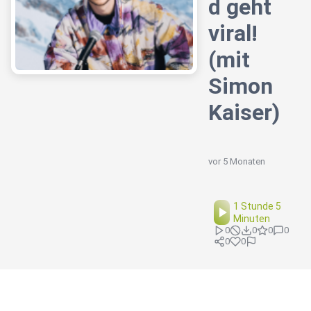
d geht
viral!
(mit
Simon
Kaiser)
vor 5 Monaten
1 Stunde 5
Minuten
0
0
0
0
0
0