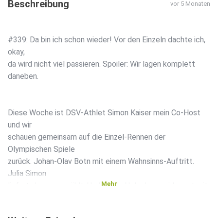
Beschreibung
vor 5 Monaten
#339: Da bin ich schon wieder! Vor den Einzeln dachte ich,
okay,
da wird nicht viel passieren. Spoiler: Wir lagen komplett
daneben.
Diese Woche ist DSV-Athlet Simon Kaiser mein Co-Host
und wir
schauen gemeinsam auf die Einzel-Rennen der
Olympischen Spiele
zurück. Johan-Olav Botn mit einem Wahnsinns-Auftritt.
Julia Simon
Mehr
liefert ab, wenns zählt. Und Sturla Holm Laegreid sorgt mit
einer
Aktion nach Bronze für ein weltweites Beben: