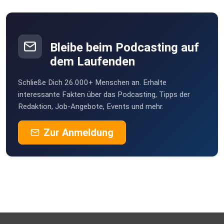
J
TikTok: @extrarunde
Tabea2206
Jena
Bleibe beim Podcasting auf
Speedmaus
E-Mail: hello@extrarunde.com
dem Laufenden
J
Schließe Dich 26.000+ Menschen an. Erhalte
DagmarDagmar
Website: extrarunde.com
interessante Fakten über das Podcasting, Tipps der
Münster
Redaktion, Job-Angebote, Events und mehr.
uaeyejih
Zur Anmeldung
Essen
Biathlon-Tippspiel Nummer 1: https://biathlon.fun/
scharfgrammv-pIyn