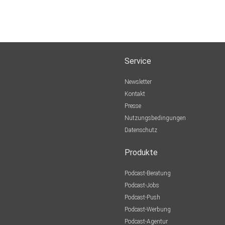
Service
Newsletter
Kontakt
Presse
Nutzungsbedingungen
Datenschutz
Produkte
Podcast-Beratung
Podcast-Jobs
Podcast-Push
Podcast-Werbung
Podcast-Agentur