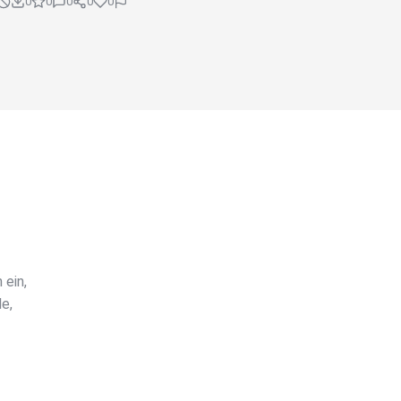
0
0
0
0
0
 ein,
le,