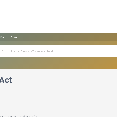
Der EU AI Act
 Act