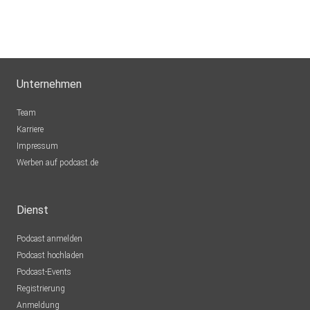
Unternehmen
Team
Karriere
Impressum
Werben auf podcast.de
Dienst
Podcast anmelden
Podcast hochladen
Podcast-Events
Registrierung
Anmeldung