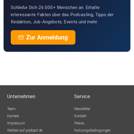
Academy
Schließe Dich 26.000+ Menschen an. Erhalte
by Barbara Peddinghaus ist ein renommiertes Lehrinstitut
interessante Fakten über das Podcasting, Tipps der
Redaktion, Job-Angebote, Events und mehr.
der
internationalen Human Design Schule (IHDS)
Zur Anmeldung
Unternehmen
Service
Team
Newsletter
Karriere
Kontakt
Impressum
Presse
Werben auf podcast.de
Nutzungsbedingungen