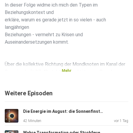
In dieser Folge widme ich mich den Typen im
Beziehungskontext und
erkläre, warum es gerade jetzt in so vielen - auch
langjährigen
Beziehungen - vermehrt zu Krisen und
Auseinandersetzungen kommt.
Über die kollektive Richtung der Mondknoten im Kanal der
Mehr
Gemeinschaft 37-40 steht die Qualität unser Beziehungen,
Vereinbarungen und Abmachungen gerade voll im
kosmischen Fokus.
Weitere Episoden
Themen wie: das Hinterfragen der Aufteilung des
Die Energie im August: die Sonnenfinsternis als kosmisches Brennglas
Haushalts, des
42 Minuten
vor 1 Tag
Einsatzes für Beziehungsthemen, der Befriedigung der
eigenen
Wahre Transformation oder Strohfeuer? Neue Mondknoten - jetzt werden die Weichen neu gestellt