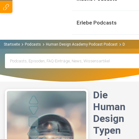
Erlebe Podcasts
Startseite
Podcasts
Human Design Academy Podcast Podcast
Die Human
Die
Human
Design
Typen