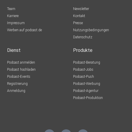
sporty1121
Team
Newsletter
Warum
Karriere
Kontakt
Impressum
Axolotll
Presse
Werben auf podcast.de
München
Nutzungsbedingungen
Datenschutz
atzebauer
Höchstadt
Dienst
Produkte
KaMu1921
Podcast anmelden
Podcast-Beratung
München
Podcast hochladen
Podcast-Jobs
Podcast-Events
Podcast-Push
Einstein1966
Registrierung
Podcast-Werbung
berlin
Anmeldung
Podcast-Agentur
adelmensur
Podcast-Produktion
Dortmund
pawlow
wolfratshausen