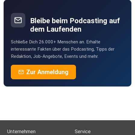
HeinzBoettjer
Bremen
Bleibe beim Podcasting auf
Turkan
dem Laufenden
Köln
Schließe Dich 26.000+ Menschen an. Erhalte
Erdmaennchen
interessante Fakten über das Podcasting, Tipps der
Göttingen
Redaktion, Job-Angebote, Events und mehr.
KaeptnBlaubaer99
Zur Anmeldung
Stuttgart
vy00ha7d
Hykeee
Bocholt
Mexkey
Nein
Unternehmen
Service