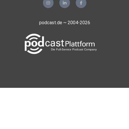
Florian85
Rostock
Maro68
podcast.de ~ 2004-2026
Frankfurt am Main
Alinas07
Hamburg
Fliesstal
Berlin
Doytol
Marokkko
realmblv3
ThomasTS
Spanien