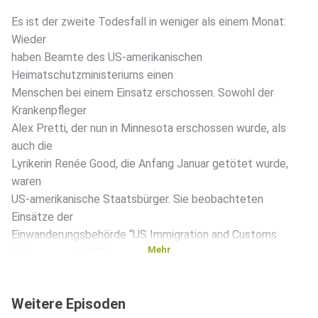
Es ist der zweite Todesfall in weniger als einem Monat:
Wieder
haben Beamte des US-amerikanischen
Heimatschutzministeriums einen
Menschen bei einem Einsatz erschossen. Sowohl der
Krankenpfleger
Alex Pretti, der nun in Minnesota erschossen wurde, als
auch die
Lyrikerin Renée Good, die Anfang Januar getötet wurde,
waren
US-amerikanische Staatsbürger. Sie beobachteten
Einsätze der
Einwanderungsbehörde “US Immigration and Customs
Mehr
Enforcement” (ICE)
und des Grenzschutzes (Border Control), deren Einheiten
gerade
Weitere Episoden
schleppnetzartig in US-Metropolen nach illegalen