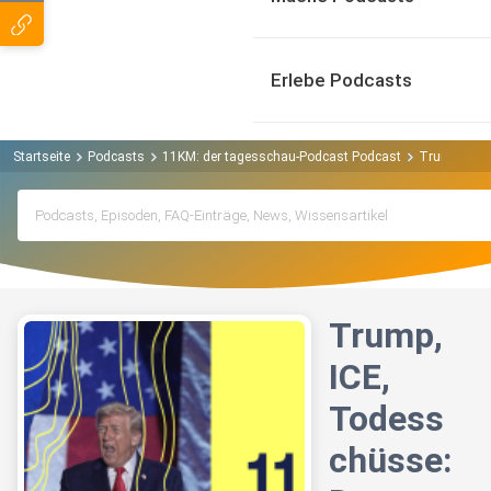
Erlebe Podcasts
Startseite
Podcasts
11KM: der tagesschau-Podcast Podcast
Trump, ICE,
Trump,
ICE,
Todess
chüsse: