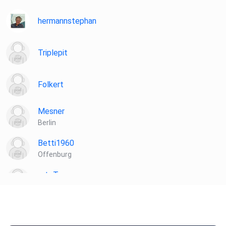
tagesschau-Podcast wird produziert von BR24 und NDR
Info. Die
hermannstephan
redaktionelle Verantwortung für diese Episode liegt beim
NDR.
Triplepit
Folkert
Mesner
Berlin
Betti1960
Offenburg
roteTara
Aachen
Norbertmauz
Pfullingen