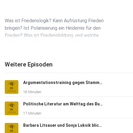
Was ist Friedenslogik? Kann Aufrüstung Frieden
bringen? Ist Polarisierung ein Hindernis für den
Frieden? Was ist Friedensbildung, und welche
Methoden und Zielgruppen hat sie?
Weitere Episoden
ÖGPB-Projektförderung:
https://www.politischebildung.at/projektfoerderung/ausschr
Argumentationstraining gegen Stammtischparolen
18 Minuten
Friedensbüro Salzburg: https://www.friedensbuero.at/
Politische Literatur am Welttag des Buches
17 Minuten
Barbara Litsauer und Sonja Luksik blicken in die Zukunft