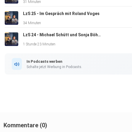
31 Minuten
LzS 25 - Im Gespräch mit Roland Voges
34 Minuten
LzS 24 - Michael Schütt und Sonja Böhm im Gespräch
1 Stunde 23 Minuten
In Podcasts werben
Schalte jetzt Werbung in Podcasts.
Kommentare (0)