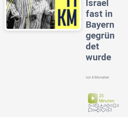
Israel
fast in
Bayern
gegrün
det
wurde
vor 6 Monaten
25
Minuten
0
0
0
0
0
0
0