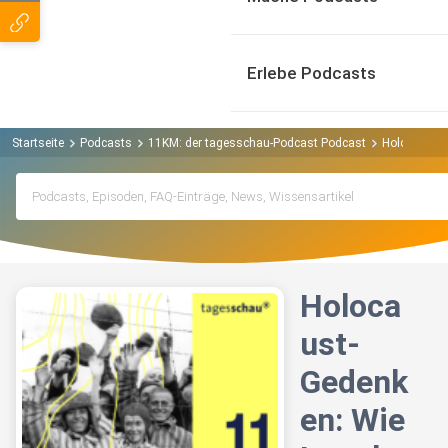
Erlebe Podcasts
Startseite
Podcasts
11KM: der tagesschau-Podcast Podcast
Holocaust-G
Holoca
ust-
Gedenk
en: Wie