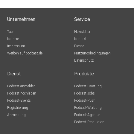
Mexkey
Nein
Unternehmen
Service
sporty1121
Team
Newsletter
Warum
Karriere
Kontakt
Impressum
Axolotll
Presse
Werben auf podcast.de
München
Nutzungsbedingungen
Datenschutz
atzebauer
Höchstadt
Dienst
Produkte
KaMu1921
Podcast anmelden
Podcast-Beratung
München
Podcast hochladen
Podcast-Jobs
Podcast-Events
Podcast-Push
Einstein1966
Registrierung
Podcast-Werbung
berlin
Anmeldung
Podcast-Agentur
adelmensur
Podcast-Produktion
Dortmund