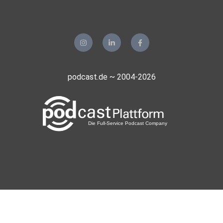
pawlow
wolfratshausen
Florian85
Rostock
Maro68
podcast.de ~ 2004-2026
Frankfurt am Main
Alinas07
Hamburg
Fliesstal
Berlin
Doytol
Marokkko
realmblv3