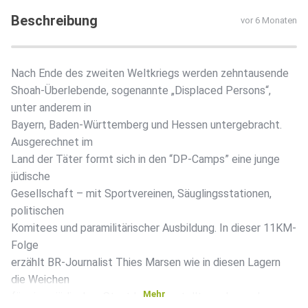
Beschreibung
vor 6 Monaten
Nach Ende des zweiten Weltkriegs werden zehntausende
Shoah-Überlebende, sogenannte „Displaced Persons“,
unter anderem in
Bayern, Baden-Württemberg und Hessen untergebracht.
Ausgerechnet im
Land der Täter formt sich in den “DP-Camps” eine junge
jüdische
Gesellschaft – mit Sportvereinen, Säuglingsstationen,
politischen
Komitees und paramilitärischer Ausbildung. In dieser 11KM-
Folge
erzählt BR-Journalist Thies Marsen wie in diesen Lagern
die Weichen
Mehr
für einen jüdischen Staat Israel gestellt wurden und warum