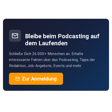
Norbertmauz
Pfullingen
HeinzBoettjer
Bremen
Bleibe beim Podcasting auf
Turkan
dem Laufenden
Köln
Schließe Dich 26.000+ Menschen an. Erhalte
Erdmaennchen
interessante Fakten über das Podcasting, Tipps der
Göttingen
Redaktion, Job-Angebote, Events und mehr.
KaeptnBlaubaer99
Zur Anmeldung
Stuttgart
vy00ha7d
Hykeee
Bocholt