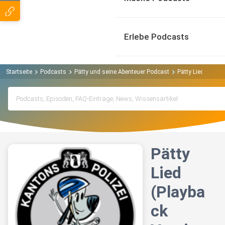
Erlebe Podcasts
Startseite
Podcasts
Pätty und seine Abenteuer Podcast
Pätty Lied (Playb
Pätty
Lied
(Playba
ck