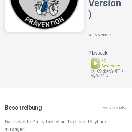
Version
)
vor 6 Monaten
Playback
82
Sekunden
0
0
0
0
0
0
Beschreibung
vor 6 Monaten
Das beliebte Pätty Lied ohne Text zum Playback
mitsingen.