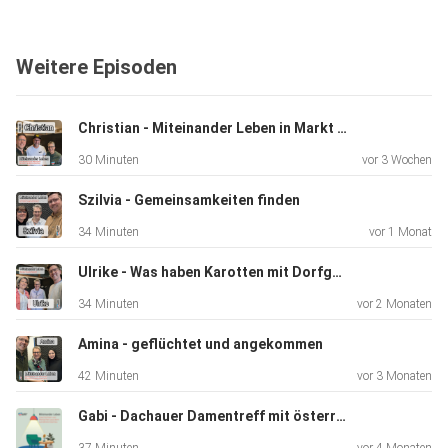
Menschen, die im AK Asyl mitwirken möchten, können sich
Weitere Episoden
melden
über integration@lra-dah.bayern.de
Christian - Miteinander Leben in Markt Indersdorf
30 Minuten
vor 3 Wochen
Weitere Kontaktmöglichkeiten finden sich auf der Website
des
Szilvia - Gemeinsamkeiten finden
Arbeitskreises unter https://www.arbeitskreis-asyl-
34 Minuten
vor 1 Monat
dachau.de/
Ulrike - Was haben Karotten mit Dorfgemeinschaft zu tun?
34 Minuten
vor 2 Monaten
Miteinander Leben ist ein Podcast des Landkreis Dachau.
Amina - geflüchtet und angekommen
42 Minuten
vor 3 Monaten
Julius und Birgitta kann man kontaktieren:
Gabi - Dachauer Damentreff mit österreichischen Touch
miteinanderleben@lra-dah.bayern.de