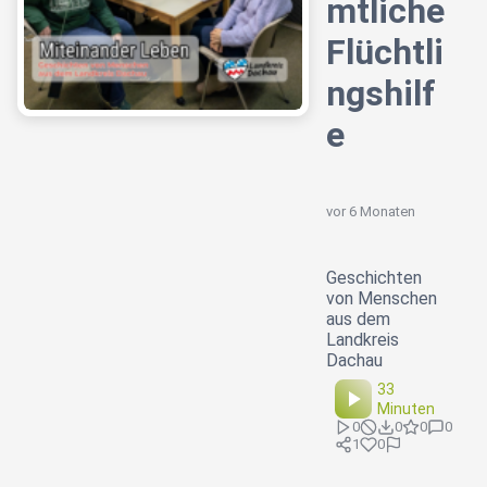
mtliche
Flüchtli
ngshilf
e
vor 6 Monaten
Geschichten
von Menschen
aus dem
Landkreis
Dachau
33
Minuten
0
0
0
0
1
0