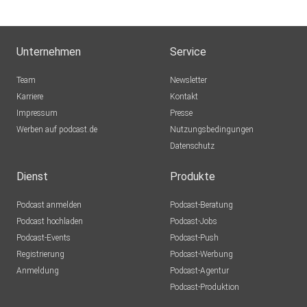
Unternehmen
Service
Team
Newsletter
Karriere
Kontakt
Impressum
Presse
Werben auf podcast.de
Nutzungsbedingungen
Datenschutz
Dienst
Produkte
Podcast anmelden
Podcast-Beratung
Podcast hochladen
Podcast-Jobs
Podcast-Events
Podcast-Push
Registrierung
Podcast-Werbung
Anmeldung
Podcast-Agentur
Podcast-Produktion