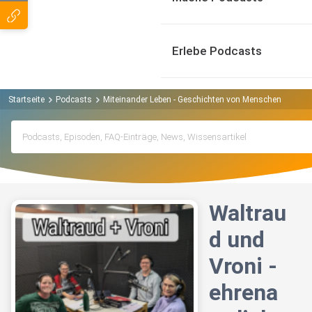
Erlebe Podcasts
Startseite
Podcasts
Miteinander Leben - Geschichten von Menschen aus d
Waltrau
d und
Vroni -
ehrena