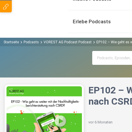
Erlebe Podcasts
Startseite
Podcasts
VOREST AG Podcast Podcast
EP102 – Wie geht es w
EP102 – W
nach CSR
vor 6 Monaten