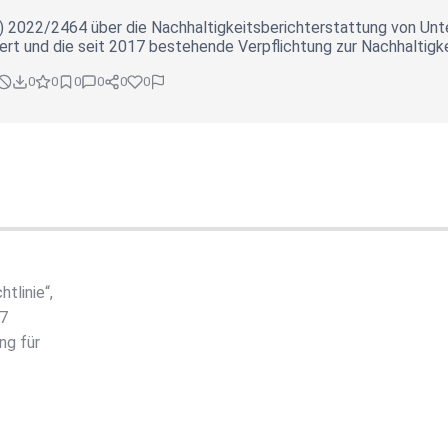
EU) 2022/2464 über die Nachhaltigkeitsberichterstattung von Un
ndert und die seit 2017 bestehende Verpflichtung zur Nachhaltigk
0
0
0
0
0
0
tlinie“,
17
ng für