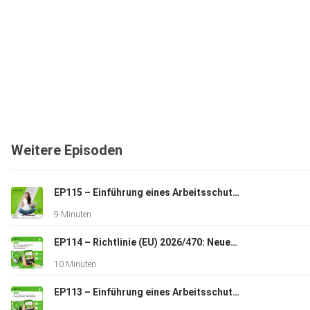
Weitere Episoden
EP115 – Einführung eines Arbeitsschutzmanagementsystems – Teil 10: Überwachung, Analyse und Bewertung
9 Minuten
EP114 – Richtlinie (EU) 2026/470: Neues zur CSRD und zum EU-Lieferkettengesetz
10 Minuten
EP113 – Einführung eines Arbeitsschutzmanagementsystems – Teil 9: Betrieb (II)