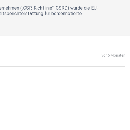
ternehmen („CSR-Richtlinie“, CSRD) wurde die EU-
eitsberichterstattung für börsennotierte
vor 6 Monaten