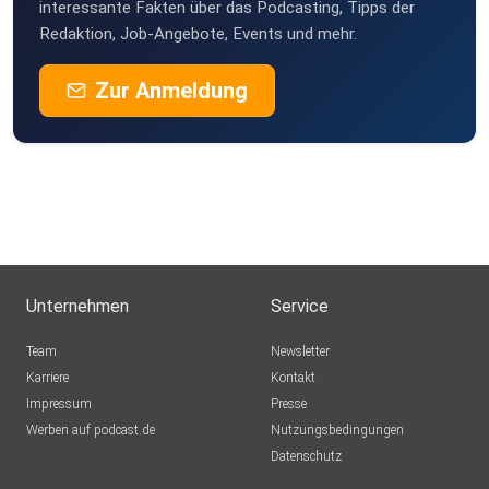
Nutzer.innen verwendet, während #iOS18 weiterhin klar
interessante Fakten über das Podcasting, Tipps der
Redaktion, Job-Angebote, Events und mehr.
dominiert.
Zur Anmeldung
Marktführerschaft verloren #Tesla rutscht 2025 erneut ab
und
verliert mit 1,63 Millionen Auslieferungen den globalen
Spitzenplatz an den chinesischen Konkurrenten #BYD.
Unternehmen
Service
Team
Newsletter
Karriere
Kontakt
Impressum
Presse
Werben auf podcast.de
Nutzungsbedingungen
https://eicker.TV #Technik #Medien #Politik #Wirtschaft
Datenschutz
https://eicker.BE/ratung #Onlinestrategie und