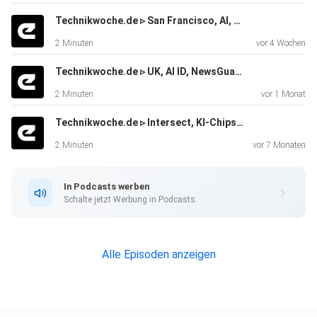
Technikwoche.de ▹ San Francisco, AI, Google Maps, Drohnen, Meta, China AI, Stargate UK ▹ eicker.TV
2 Minuten
vor 4 Wochen
Technikwoche.de ▹ UK, AI ID, NewsGuard AI, Autonome LKW, Meta, Klimawandel, UBTech U1 ▹ eicker.TV
Prompt Injection bleibt Risiko #OpenAI räumt ein, dass
2 Minuten
vor 1 Monat
#KIBrowser
Technikwoche.de ▹ Intersect, KI-Chips, Kindle, Waymo, Nvidia, Google Assistant, Media ▹ eicker.TV
wie #ChatGPTAtlas trotz Sicherheitsmaßnahmen
dauerhaft anfällig
2 Minuten
vor 7 Monaten
für #PromptInjection #Angriffe bleiben, weil manipulierte
Inhalte
In Podcasts werben
im offenen Web nie vollständig kontrollierbar sind.
Schalte jetzt Werbung in Podcasts.
Alle Episoden anzeigen
Wenig News-Fokus #JungeErwachsene zwischen 18 und