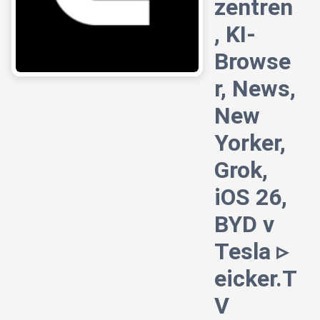
zentren
, KI-
Browse
r, News,
New
Yorker,
Grok,
iOS 26,
BYD v
Tesla ▹
eicker.T
V