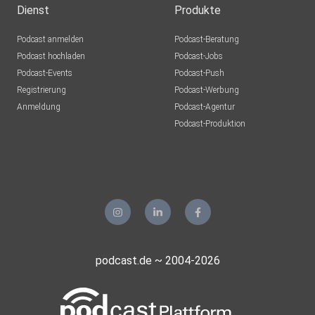
#Onlinemarketing
Dienst
Produkte
von Gerrit Eicker aus #Münster im #Münsterland in
Podcast anmelden
Podcast-Beratung
#Westfalen
Podcast hochladen
Podcast-Jobs
Podcast-Events
Podcast-Push
Registrierung
Podcast-Werbung
Anmeldung
Podcast-Agentur
Podcast-Produktion
podcast.de ~ 2004-2026