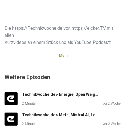
Die https://Technikwoche.de von https://eicker.TV mit
allen
Kurzvideos an einem Stück und als YouTube Podcast:
Mehr
Weitere Episoden
Boom bei Rechenzentren Der globale Markt für
#Rechenzentren
Technikwoche.de ▹ Energie, Open Weight AI, AI Media, Social Media, OWAI, FOSAI, China AI ▹ eicker.TV
erreicht 2025 mit über 61 Milliarden Dollar ein neues
2 Minuten
vor 2 Wochen
#Rekordniveau, getrieben vom massiven
#Infrastrukturhunger
Technikwoche.de ▹ Meta, Mistral AI, Leo, Meta.AI, Meta Glasses, AI Agents, Open Weigth ▹ eicker.TV
energieintensiver #KIAnwendungen.
2 Minuten
vor 3 Wochen