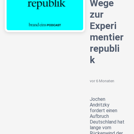
Wege
zur
Experi
mentier
republi
k
vor 6 Monaten
Jochen
Andritzky
fordert einen
Aufbruch
Deutschland hat
lange vom
Rückenwind der