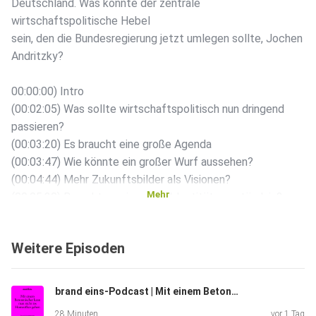
Deutschland. Was könnte der zentrale
wirtschaftspolitische Hebel
sein, den die Bundesregierung jetzt umlegen sollte, Jochen
Andritzky?
00:00:00) Intro
(00:02:05) Was sollte wirtschaftspolitisch nun dringend
passieren?
(00:03:20) Es braucht eine große Agenda
(00:03:47) Wie könnte ein großer Wurf aussehen?
(00:04:44) Mehr Zukunftsbilder als Visionen?
Mehr
(00:05:30) Braucht es ein neues Identitätsverständnis?
(00:09:29) Ökonomische aber unpopuläre Reformen?
(00:13:26) Was ist mit Wissenswirtschaft gemeint?
Weitere Episoden
(00:15:25) Welche Veränderungen braucht es für
Wissenswirtschaft?
(00:17:29) Ein Risiko für die EU: Ablegen des
brand eins-Podcast | Mit einem Betonmischer kann man nicht ins Homeoffice gehen (Best-of)
Vorsorgeprinzips
28 Minuten
vor 1 Tag