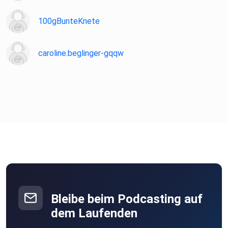
100gBunteKnete
caroline.beglinger-gqqw
Bleibe beim Podcasting auf
dem Laufenden