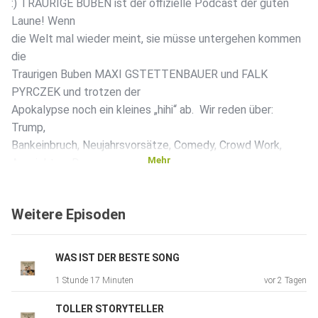
:) TRAURIGE BUBEN ist der offizielle Podcast der guten
Laune! Wenn
die Welt mal wieder meint, sie müsse untergehen kommen
die
Traurigen Buben MAXI GSTETTENBAUER und FALK
PYRCZEK und trotzen der
Apokalypse noch ein kleines „hihi“ ab. Wir reden über:
Trump,
Bankeinbruch, Neujahrsvorsätze, Comedy, Crowd Work,
Mehr
Aussichten. Du
möchtest mehr über unsere Werbepartner erfahren? ⁠⁠⁠Hier
findest du alle Informationen & Rabatte⁠⁠ Learn more about
Weitere Episoden
your
ad choices. Visit megaphone.fm/adchoices
WAS IST DER BESTE SONG
1 Stunde 17 Minuten
vor 2 Tagen
TOLLER STORYTELLER