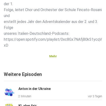
der 1.
Folge, leitet Chor und Orchester der Schule Fincato-Rosani
und
erstellt jedes Jahr den Adventskalender aus der 2. und 3.
Folge
unseres Italien-Deutschland-Podcasts:
https://open.spotify.com/playlist/0xc8Gx7NAfjB0k51ycqV
xD
Mehr
Aufnahmen: Alice Dama, Annalisa Bellofiore / Schnitt:
Hektor
Weitere Episoden
Anton in der Ukraine
2 Minuten
vor 3 Tagen
KI, aber fair