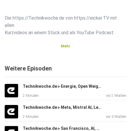
Die https://Technikwoche.de von https://eicker.TV mit
allen
Kurzvideos an einem Stück und als YouTube Podcast:
Mehr
Weitere Episoden
Deal mit Signalwirkung #Alphabet kauft den #Energie und
#Rechenzentren Anbieter #Intersect für 4,75 Milliarden
Technikwoche.de ▹ Energie, Open Weight AI, AI Media, Social Media, OWAI, FOSAI, China AI ▹ eicker.TV
Dollar und
2 Minuten
vor 2 Wochen
sichert sich damit schneller wachsende Infrastruktur für KI.
Technikwoche.de ▹ Meta, Mistral AI, Leo, Meta.AI, Meta Glasses, AI Agents, Open Weigth ▹ eicker.TV
2 Minuten
vor 3 Wochen
Technikwoche.de ▹ San Francisco, AI, Google Maps, Drohnen, Meta, China AI, Stargate UK ▹ eicker.TV