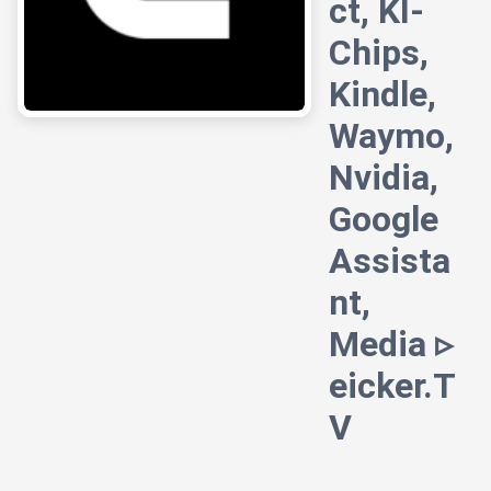
ct, KI-
Chips,
Kindle,
Waymo,
Nvidia,
Google
Assista
nt,
Media ▹
eicker.T
V