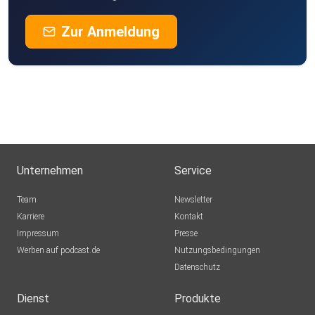
Soziale Dauerpräsenz Etwa jede:r fünfte US #Teenager .in
Zur Anmeldung
ist fast
ständig auf #TikTok oder #YouTube aktiv, was
#sozialeMedien
weiterhin zu einem festen Bestandteil des Alltags macht.
Unternehmen
Service
https://eicker.TV #Technik #Medien #Politik #Wirtschaft
Team
Newsletter
https://eicker.BE/ratung #Onlinestrategie und
Karriere
Kontakt
#Onlinemarketing
Impressum
Presse
von Gerrit Eicker aus #Münster im #Münsterland in
Werben auf podcast.de
Nutzungsbedingungen
#Westfalen
Datenschutz
Dienst
Produkte