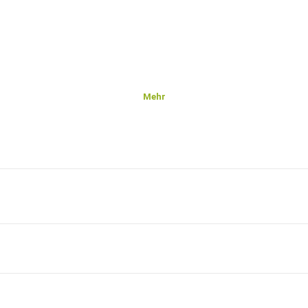
Mehr
ur