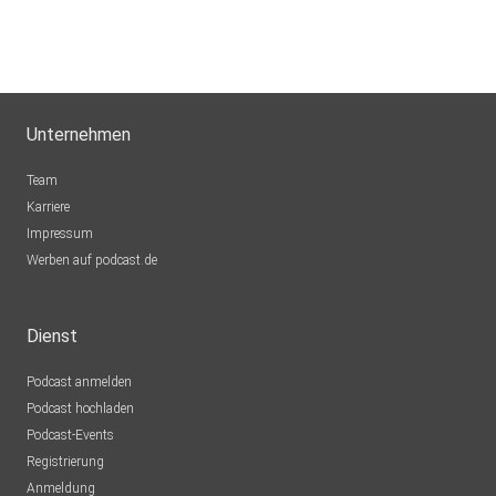
Unternehmen
Team
Karriere
Impressum
Werben auf podcast.de
Dienst
Podcast anmelden
Podcast hochladen
Podcast-Events
Registrierung
Anmeldung