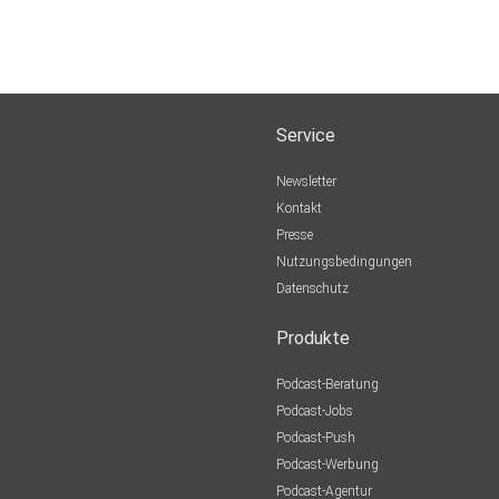
Service
Newsletter
Kontakt
Presse
Nutzungsbedingungen
Datenschutz
Produkte
Podcast-Beratung
Podcast-Jobs
Podcast-Push
Podcast-Werbung
Podcast-Agentur