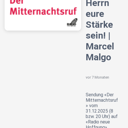
Herrn
eure
Stärke
sein! |
Marcel
Malgo
vor 7 Monaten
Sendung «Der
Mitternachtsruf
» vom
31.12.2025 (8
bzw. 20 Uhr) auf
«Radio neue
Hoffnung».