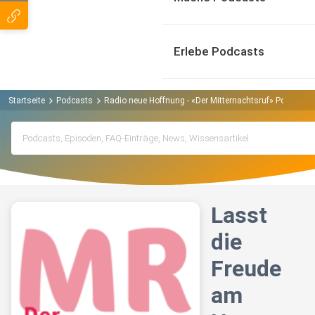
Erlebe Podcasts
Startseite
Podcasts
Radio neue Hoffnung - «Der Mitternachtsruf» Podcast
Lasst
die
Freude
am